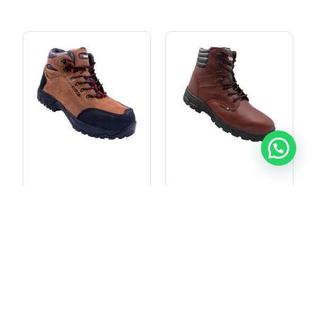
BOTIN LI-501
BOTIN LI-509
$
59.990
$
47.990
Añadir al carrito
Añadir al carrito