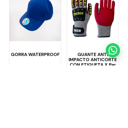
GORRA WATERPROOF
GUANTE ANTI
IMPACTO ANTICORTE
CON ETIQUETA X Par
$
5.990
Leer más
Añadir al carrito
←
1
2
3
4
5
6
7
→