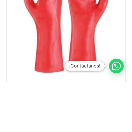
¡Contáctanos!
GUANTE PVC ROJO 14″ X Par
$
1.090
Añadir al carrito