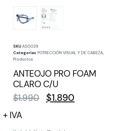
SKU
AS0029
Categorías
POTRECCIÓN VISUAL Y DE CABEZA
,
Productos
ANTEOJO PRO FOAM
CLARO C/U
$
1.890
$
1.990
+ IVA