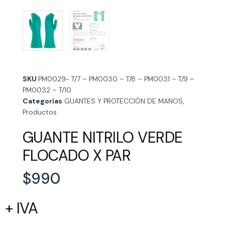
SKU
PM0029- T/7 – PM0030 – T/8 – PM0031 – T/9 –
PM0032 – T/10
Categorías
GUANTES Y PROTECCIÓN DE MANOS
,
Productos
GUANTE NITRILO VERDE
FLOCADO X PAR
$
990
+ IVA