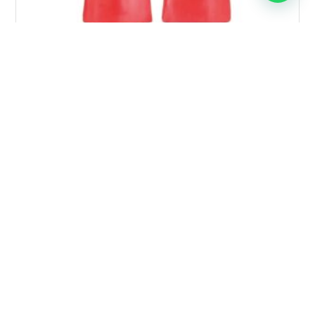
GUANTE PVC ROJO 14″ X Par
$
1.090
Añadir al carrito