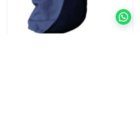
JOCKEY GORRO LEGIONARIO AZUL MARINO C/U
$
2.690
$
2.090
Añadir al carrito