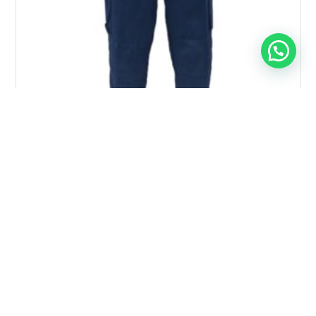
PANTALÓN CARGO DE GABARDINA C/U
$
6.990
Añadir al carrito