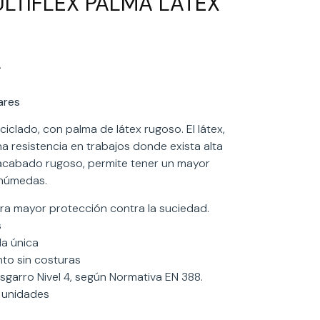
LTIFLEX PALMA LÁTEX
A
ares
clado, con palma de látex rugoso. El látex,
 resistencia en trabajos donde exista alta
acabado rugoso, permite tener un mayor
 húmedas.
ra mayor protección contra la suciedad.
s
la única
to sin costuras
esgarro Nivel 4, según Normativa EN 388.
0 unidades