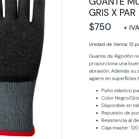
GUANTE MU
GRIS X PAR
$
750
+ IV
Unidad de Venta: 12 p
Guante de Algodón reci
proporciona una buena
abrasión. Además su 
agarre en superﬁcies
Puño elástico pa
Color Negro/Gri
Disponible en tal
Repuesto de pun
Resistencia al d
Caja master: 12