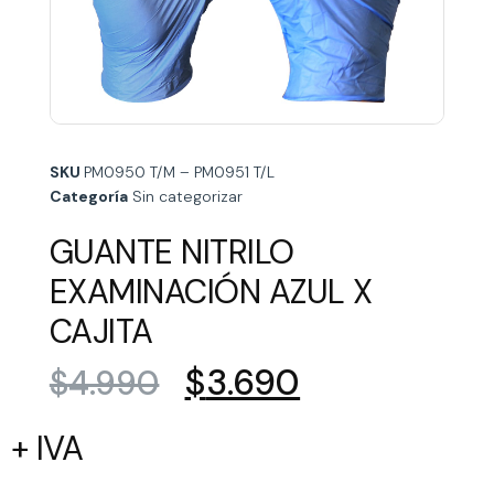
SKU
PM0950 T/M – PM0951 T/L
Categoría
Sin categorizar
GUANTE NITRILO
EXAMINACIÓN AZUL X
CAJITA
$
3.690
$
4.990
+ IVA