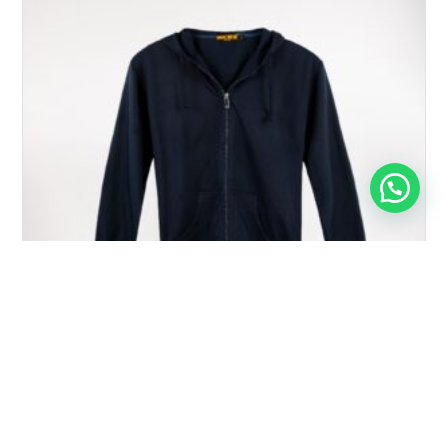
POLERON ALGODON UNISEX C/CIERRE Y GORRO