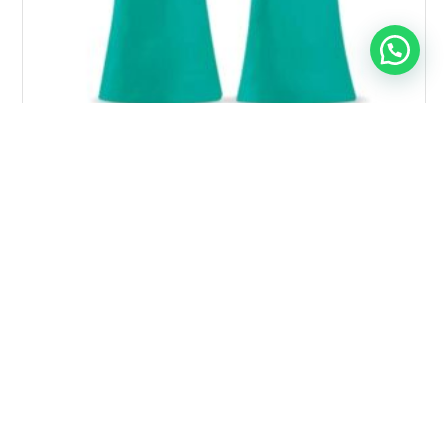
GUANTE NITRILO VERDE FLOCADO X Par
$
990
Añadir al carrito
¡Oferta!