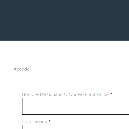
Acceder
Nombre De Usuario O Correo Electrónico
*
Contraseña
*