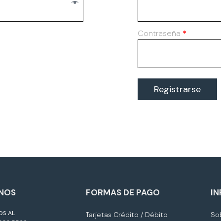
Contraseña
*
Registrarse
NOS
FORMAS DE PAGO
I
OS AL
Tarjetas Crédito / Débito
So